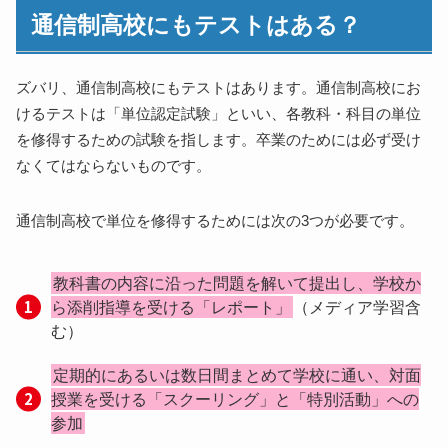
通信制高校のテストの内容
通信制高校にもテストはある？
全日制高校と通信制高校のテストの違い
受験資格について
実施頻度について
ズバリ、通信制高校にもテストはあります。通信制高校にお
けるテストは「単位認定試験」といい、各教科・科目の単位
内容の難易度について
を修得するための試験を指します。卒業のためには必ず受け
合格や不合格はある？
なくてはならないものです。
通信制高校のテストはノー勉強でもいい？
通信制高校のテストでも赤点はある？
通信制高校で単位を修得するためには次の3つが必要です。
勉強方法について
まとめ
教科書の内容に沿った問題を解いて提出し、学校か
ら添削指導を受ける「レポート」
（メディア学習含
む）
定期的にあるいは数日間まとめて学校に通い、対面
授業を受ける「スクーリング」と「特別活動」への
参加