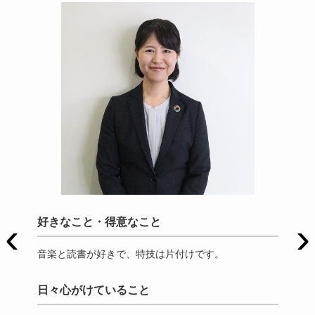
‹
›
好きなこと・得意なこと
好
音楽と読書が好きで、特技は片付けです。
剣
日々心がけていること
日