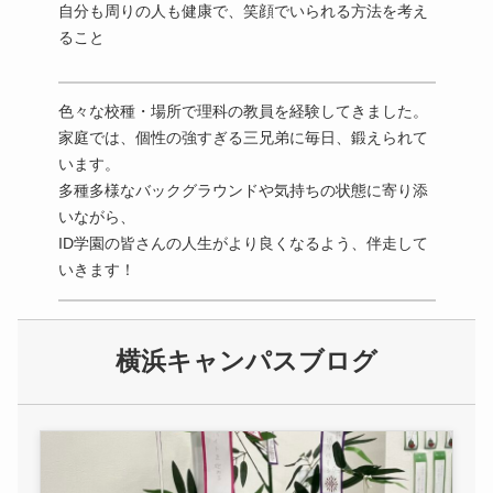
自分も周りの人も健康で、笑顔でいられる方法を考え
笑
ること
標で
高
、
色々な校種・場所で理科の教員を経験してきました。
実
シ
家庭では、個性の強すぎる三兄弟に毎日、鍛えられて
力
い
います。
生
が飛
多種多様なバックグラウンドや気持ちの状態に寄り添
い
前
いながら、
横
ID学園の皆さんの人生がより良くなるよう、伴走して
う
いきます！
横浜キャンパスブログ