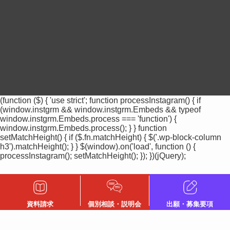
(function ($) { 'use strict'; function processInstagram() { if
(window.instgrm && window.instgrm.Embeds && typeof
window.instgrm.Embeds.process === 'function') {
window.instgrm.Embeds.process(); } } function
setMatchHeight() { if ($.fn.matchHeight) { $('.wp-block-column
h3').matchHeight(); } } $(window).on('load', function () {
processInstagram(); setMatchHeight(); }); })(jQuery);
資料請求
個別相談・説明会
出願・募集要項