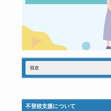
目次
不登校支援について
不登校についての理解
不登校対策の基本的な考え
不登校支援について
不登校の未然防止