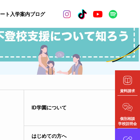


ート
入学案内
ブログ
資料請求
ID学園について
個別相談
学校説明会
はじめての方へ