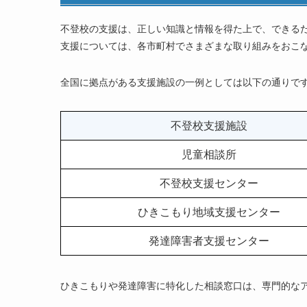
初期の対応
不登校の支援は、正しい知識と情報を得た上で、できる
自立支援
支援については、各市町村でさまざまな取り組みをおこ
行政が設置する適応指導教室とは？
活動内容や学校復帰率
全国に拠点がある支援施設の一例としては以下の通りで
家庭への訪問指導も
通信制高校での不登校ケア
まとめ
不登校支援施設
児童相談所
不登校支援センター
ひきこもり地域支援センター
発達障害者支援センター
ひきこもりや発達障害に特化した相談窓口は、専門的な