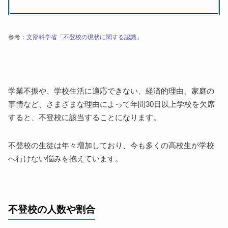
別の学校へ転校・編入する
通信制高校へ転校する
自分のペースで勉強できる
参考：
文部科学省「不登校の現状に関する認識」
集団生活が苦手でも大丈夫
コースの変更が可能
受験や就職のサポートが受けられる
不登校の高校生でも高校卒業を目指せる！一歩ずつ進
学業不振や、学校生活に適応できない、経済的理由、家庭の
んでいこう
事情など、さまざまな理由によって年間30日以上学校を欠席
すると、不登校に該当することになります。
不登校の生徒は年々増加しており、今も多くの高校生が学校
へ行けない悩みを抱えています。
不登校の人数や割合