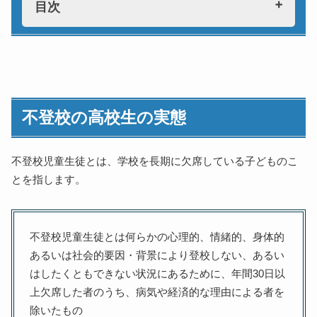
目次
不登校の高校生の実態
不登校の人数や割合
高校での留年について
不登校の高校生の実態
高校生の不登校の特徴
高校生の不登校に多い原因
小学校・中学校で不登校だった場合
不登校児童生徒とは、学校を長期に欠席している子どものこ
とを指します。
高校から不登校になった場合
不登校の高校生の進路は？
大学・短大・専門学校
不登校児童生徒とは何らかの心理的、情緒的、身体的
就職
あるいは社会的要因・背景により登校しない、あるい
不登校でも高校を卒業するためには
はしたくともできない状況にあるために、年間30日以
今の学校に復帰する
上欠席した者のうち、病気や経済的な理由による者を
高卒認定試験を受ける
除いたもの