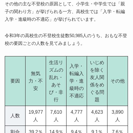
その他の主な不登校の原因として、小学生・中学生では「親
子の関わり方」が挙げられる一方、高校生では「入学・転編
入学・進級時の不適応」が挙げられています。
令和3年の高校生の不登校生徒数50,985人のうち、おもな不登
校の要因ごとの人数を見てみましょう。
生活リ
いじめ
入学・
ズムの
を除く
無気
転編入
乱れ・
友人関
要因
力・不
学・進
その他
あそ
係をめ
安
級時の
び・非
ぐる問
不適応
行
題
19,977
7,610
4,777
4,623
3,890
人数
人
人
人
人
人
割合
39.2％
14.9％
9.4％
9.1％
7.6％