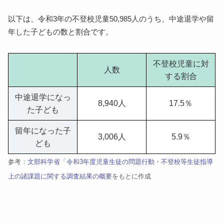
以下は、令和3年の不登校児童50,985人のうち、中途退学や留
年した子どもの数と割合です。
不登校児童に対
人数
する割合
中途退学になっ
8,940人
17.5％
た子ども
留年になった子
3,006人
5.9％
ども
参考：
文部科学省「令和3年度児童生徒の問題行動・不登校等生徒指導
上の諸課題に関する調査結果の概要
をもとに作成