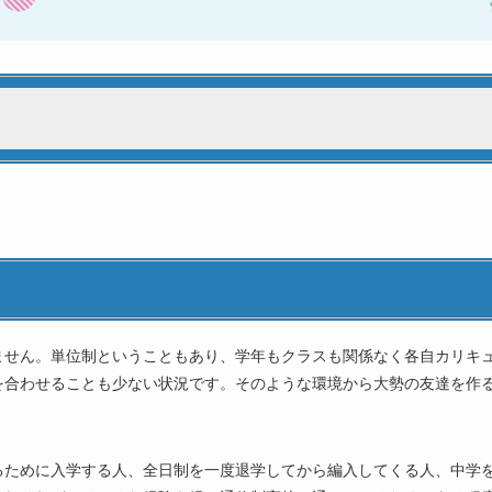
ません。単位制ということもあり、学年もクラスも関係なく各自カリキ
を合わせることも少ない状況です。そのような環境から大勢の友達を作
しよう
。
るために入学する人、全日制を一度退学してから編入してくる人、中学
も気にする必要はない