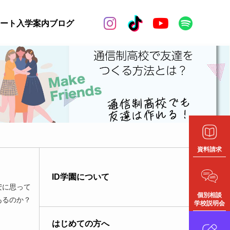


ート
入学案内
ブログ
資料請求
ID学園について
安に思って
個別相談
あるのか？
学校説明会
はじめての方へ