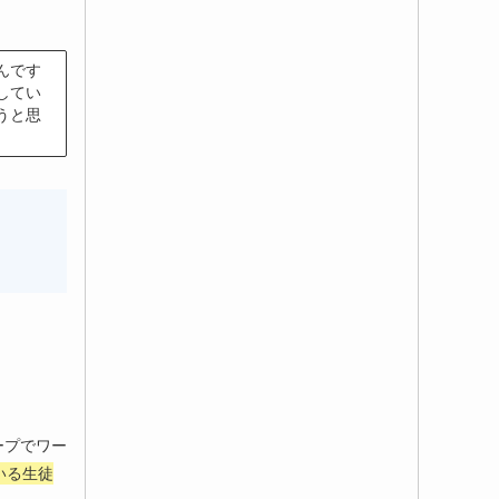
んです
してい
うと思
ープでワー
いる生徒