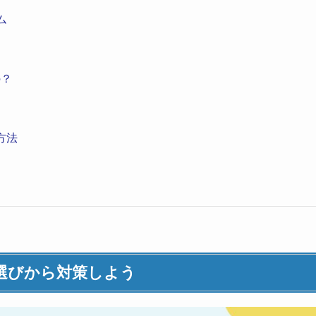
ム
の？
）
方法
選びから対策しよう