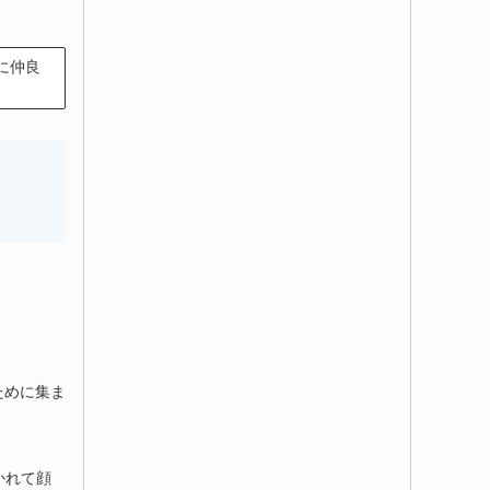
に仲良
ために集ま
かれて顔