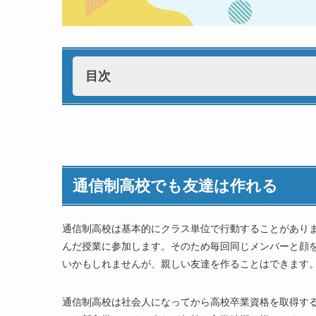
目次
通信制高校でも友達は作れる
友達と仲良くなるきっかけとタイミング
スクーリング
通信制高校でも友達は作れる
同じ授業
自習室
通信制高校は基本的にクラス単位で行動することがあり
学校行事やイベント
んだ授業に参加します。そのため毎回同じメンバーと顔
友達作りが不安な人は通信制高校選びから対策
いかもしれませんが、親しい友達を作ることはできます
やりたい専門コースのある通信制高校を選ぶ
登校日の多いコースや学校を選ぶ
通信制高校は社会人になってから高校卒業資格を取得す
自分って「ぼっち？」学校で友達ができなくて