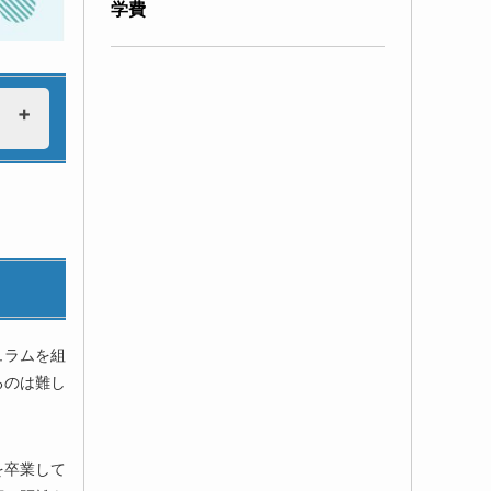
学費
ュラムを組
るのは難し
を卒業して