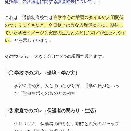
徒指導上の諸課題に関する調査結果について 」
）
生活リズムと学習ペースを“一緒に”整えていく
保護者自身も一人で抱え込まない
これは、通信制高校では
自学中心の学習スタイルや人間関係
【Q&A】通信制高校の「後悔」を防ぐために知ってお
のつくりにくさなど、全日制とは異なる環境ゆえに、期待し
きたい基礎知識
ていた学校イメージと実際の生活との間に”ズレ”が生まれやす
まとめ｜通信制高校への転入を「後悔しない選択」
い
ことを示しています。
にするために
【ID学園】転入後も安心できる「3つのサポート」と
その“ズレ”は、大きく分けて2つの場面で現れます。
「選べる学び方」
ウェルカムパーティー
① 学校でのズレ（環境・学び方）
3つのサポート
選べる学び方
学習の進め方、人とのつながり方、通学の負担といっ
た「学校生活そのものとの相性」
② 家庭でのズレ（保護者の関わり・生活）
生活リズム、保護者の声かけ、期待と現実のギャップ