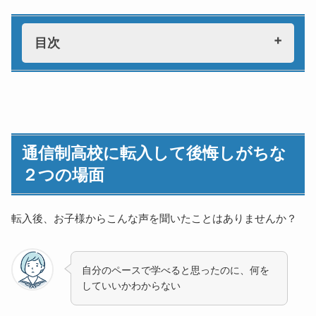
目次
通信制高校に転入して後悔しがちな２つの場面
通信型（在宅・オンライン中心）で生まれやすい「ズ
レ」と「後悔」
通信制高校に転入して後悔しがちな
学校でのズレ
２つの場面
学習スタイルが自分に合っていない
同年代とつながる機会が少ない
家庭でのズレ
転入後、お子様からこんな声を聞いたことはありませんか？
生活リズムを整えるのが難しい
保護者の声かけが負担に感じられる
自分のペースで学べると思ったのに、何を
通学型（キャンパス通学中心）で生まれやすい「ズ
していいかわからない
レ」と「後悔」
学校でのズレ