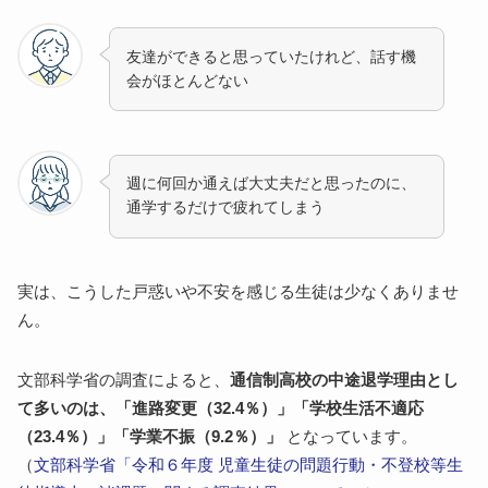
通学の負担が大きいと感じる
人間関係の距離感に戸惑う
友達ができると思っていたけれど、話す機
家庭でのズレ
会がほとんどない
保護者の通学への期待が大きすぎる
学校生活への適応を急かされる
転入後の1年間に子どもに起こりやすい変化
週に何回か通えば大丈夫だと思ったのに、
【転入直後】不安と疲れが出やすい時期
通学するだけで疲れてしまう
【3〜6か月くらい】少しずつ慣れてくる時期
【半年〜1年】自分のペースや「できた」が積み上が
ってくる時期
実は、こうした戸惑いや不安を感じる生徒は少なくありませ
ん。
保護者ができるサポート｜転入後の「後悔」を小さく
する関わり方
まずは子どもの気持ちを受け止める
文部科学省の調査によると、
通信制高校の中途退学理由とし
ついやってしまいがちな声かけに気をつける
て多いのは、「進路変更（32.4％）」「学校生活不適応
（23.4％）」「学業不振（9.2％）」
となっています。
悪気なく出てしまいがちな言葉
（
文部科学省「令和６年度 児童生徒の問題行動・不登校等生
代わりに使える表現の例