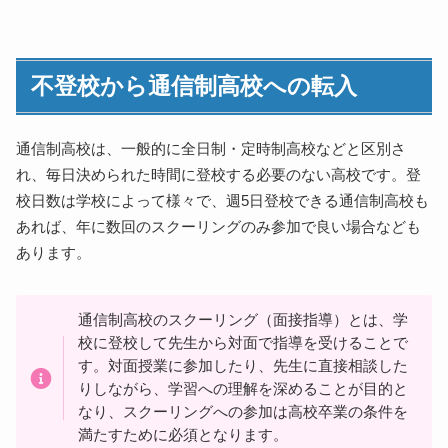
不登校から通信制高校への転入
不登校の編入・転入割合
通信制高校にも通えない悩みの理由とは
不登校から通信制高校への転入
学校生活・学業不適応
就職を希望
別の高校への入学を希望
通信制高校は、一般的に全日制・定時制高校などと区別さ
れ、毎日決められた時間に登校する必要のない高校です。登
病気・けが
校日数は学校によって様々で、週5日登校できる通信制高校も
経済的理由
あれば、年に数回のスクーリングのみ参加で良い場合なども
学業不振
あります。
通信制高校が辛いと感じた時の対処法
他の通信制高校への転入を検討する
休学する
通信制高校のスクーリング（面接指導）とは、学
校に登校して先生から対面で指導を受けることで
退学する
す。対面授業に参加したり、先生に直接相談した
通学が辛いならオンラインの通信制高校に変える
りしながら、学習への理解を深めることが目的と
高卒認定を受ける
なり、スクーリングへの参加は高校卒業の条件を
挫折を予防するID学園高等学校の体制
満たすために必須となります。