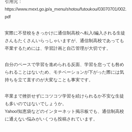
引用元：
https://www.mext.go.jp/a_menu/shotou/futoukou/03070701/002.
pdf
実際に不登校をきっかけに通信制高校へ転入/編入される生徒
さんもたくさんいらっしゃいますが、通信制高校であっても
卒業するためには、学習計画と自己管理が大切です。
自分のペースで学習を進められる反面、学習を怠っても咎め
られることはないため、モチベーションが下がった際には気
持ちを立て直すのが大変なことも事実です。
卒業まで挫折せずにコツコツ学習を続けられるか不安な生徒
も多いのではないでしょうか。
Yahoo!知恵袋などのインターネット掲示板でも、通信制高校
に通えない悩みがいくつも投稿されています。