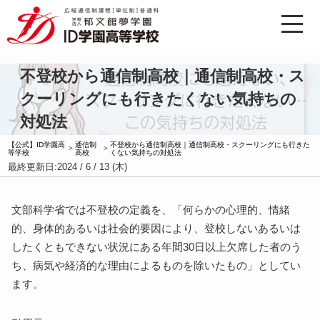
不登校から通信制高校｜通信制高校・ス
クーリングにも行きたくない気持ちの
対処法
【公式】ID学園高
通信制
不登校から通信制高校｜通信制高校・スクーリングにも行きた
>
>
等学校
高校
くない気持ちの対処法
最終更新日:
2024 / 6 / 13 (木)
文部科学省では不登校の定義を、「何らかの心理的、情緒
的、身体的あるいは社会的要因により、登校しないあるいは
したくともできない状況にある年間30日以上欠席した者のう
ち、病気や経済的な理由によるものを除いたもの」としてい
ます。