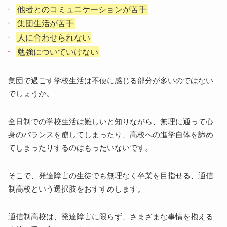
他者とのコミュニケーションが苦手
発達障害のグレーゾーンとは
集団生活が苦手
発達障害でも全日制の普通級に通うことも可能
人に合わせられない
サポート体制がある通信制高校を選ぼう
勉強についていけない
集団で過ごす学校生活は不便に感じる部分が多いのではない
でしょうか。
全日制での学校生活は難しいと知りながら、無理に通って心
身のバランスを崩してしまったり、高校への進学自体を諦め
てしまったりするのはもったいないです。
そこで、発達障害の生徒でも無理なく卒業を目指せる、通信
制高校という選択肢をおすすめします。
通信制高校は、発達障害に限らず、さまざまな事情を抱える