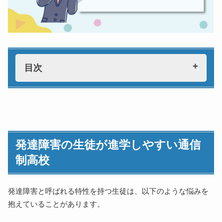
目次
発達障害の生徒が進学しやすい通信制高校
発達障害を理解してくれる通信制高校を選ぶポイント
1.学習の個別指導をしてくれるか
発達障害の生徒が進学しやすい通信
2.心理カウンセラーによるサポートがあるか
制高校
3.勉強の遅れをカバーしてくれるか
発達障害は様々な特徴がある
広汎性発達障害
発達障害と呼ばれる特性を持つ生徒は、以下のような悩みを
学習障害（LD）
抱えていることがあります。
注意欠陥・多動性障害（AD/HD）