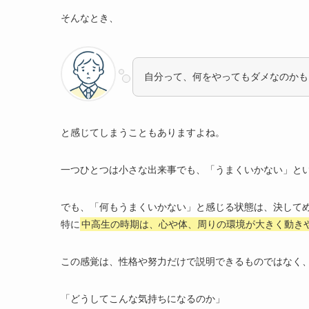
休息不足｜疲れると悪い方に考えがち
そんなとき、
マイナス思考のクセ｜極端・完璧主義・心配
環境の影響｜SNS・期待・人間関係がストレ
「うまくいかない」ときにできること｜気にし
自分って、何をやってもダメなのかも
考えを書き出す
【1分でできる】書き出しワークシート
完璧主義をゆるめる
と感じてしまうこともありますよね。
基準を下げる：「100点じゃないとダメ」→
少しずつ認める：「完璧にできたらOK」→
一つひとつは小さな出来事でも、「うまくいかない」と
他にも試せる方法
逆効果になりやすい3つのNG行動
でも、「何もうまくいかない」と感じる状態は、決して
反省しすぎる
特に
中高生の時期は、心や体、周りの環境が大きく動き
しんどい場所から勢いで離れる
ひとりで我慢する
この感覚は、性格や努力だけで説明できるものではなく
うまくいかない気持ちが続くときは
こんなサインが出たら相談を
「どうしてこんな気持ちになるのか」