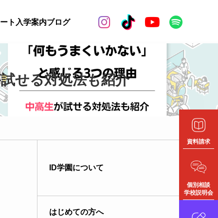


ート
入学案内
ブログ
が試せる対処法も紹介
資料請求
ID学園について
個別相談
学校説明会
はじめての方へ