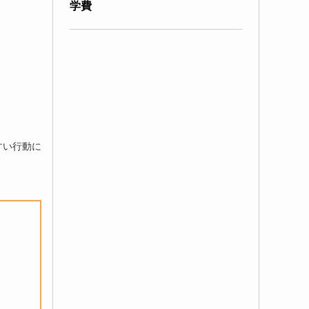
」
学費
すい行動に