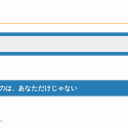
だけじゃない
こと」
のは、あなただけじゃない
どさを3つのタイプで確認
集中力の低下
ぐるぐる回る
レッシャー
る。