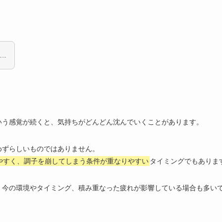
性
ス
ない方法
…
「80点でもOK」
「1つできたら小さいOK」
いう感覚が続くと、気持ちがどんどん沈んでいくことがあります。
めずらしいものではありません。
やすく、調子を崩してしまう条件が重なりやすい
タイミングでもありま
、今の環境やタイミング、積み重なった疲れが影響している場合も多い