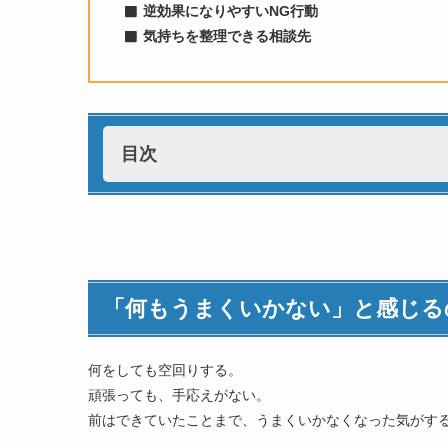
逆効果になりやすいNG行動
気持ちを整理できる相談先
目次
「何もうまくいかない」と感じるのは、あなた
うまくいかない時期は誰にでもある
必要なのは「努力」より「バランスを整える
「何もうまくいかない」と感じる
チェックリスト｜「何もうまくいかない」しん
① 体と心が疲れているタイプ｜睡眠・食欲・
何をしても空回りする。
② マイナス思考が強いタイプ｜不安・後悔が
頑張っても、手応えがない。
③ 環境がつらいタイプ｜人間関係・期待のプ
前はできていたことまで、うまくいかなくなった気がす
「何もうまくいかない」と感じる3つの理由