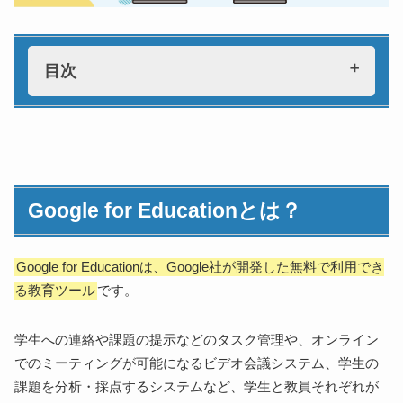
目次
Google for Educationとは？
Google for Educationの目的
Google for Educationが提供するツールとサービス
Google for Educationとは？
Google for Educationでできること
メール
アンケートの作成・回収・発表
Google for Educationは、Google社が開発した無料で利用でき
る教育ツール
です。
スケジュール管理
スライドの活用
学生への連絡や課題の提示などのタスク管理や、オンライン
動画の活用
でのミーティングが可能になるビデオ会議システム、学生の
データの管理・共有
課題を分析・採点するシステムなど、学生と教員それぞれが
グループワーク