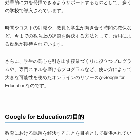
効果的に力を発揮できるようサポートするものとして、多く
Google for Education導入で期待できる効果
の学校で導入されています。
教育環境のデジタル化による効果
学習・教育プロセスの変化
時間やコストの削減や、教員と学生が向き合う時間の確保な
学習意欲や成績の向上
ど、今までの教育上の課題を解決する方法として、活用によ
Google for Education導入を成功させるために
る効果が期待されています。
全体のビジョン設定と計画立案
教員の理解と協力
さらに、学生の関心を引き出す授業づくりに役立つプログラ
学生への適切な指導とサポート
ムや、専門スキルを磨けるプログラムなど、使い方によって
継続的な改善と評価
大きな可能性を秘めたオンラインのリソースがGoogle for
【Google for Education事例校】ID学園高等学校の取り
Educationなのです。
組み
事例校認定の背景
ID学園高等学校のICT教育の特徴
Google for Educationの目的
教員の対応
Google for Education事例校で一歩先行く教育を
教育における課題を解決することを目的として提供されてい