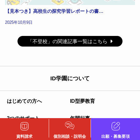
【見本つき】高校生の探究学習レポートの書…
2025年10月9日
「不登校」の関連記事一覧はこちら
ID学園について
はじめての方へ
ID型夢教育
3つのサポート
年間行事
宿泊なしスクーリング
キャンパスアクセス一覧
資料請求
個別相談・説明会
出願・募集要項