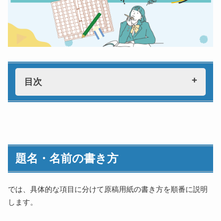
目次
題名・名前の書き方
段落の始め方
句読点の書き方
題名・名前の書き方
小さな文字の使い方
かぎかっこの使い方
会話文
では、具体的な項目に分けて原稿用紙の書き方を順番に説明
します。
二重かぎ
記号の使い方