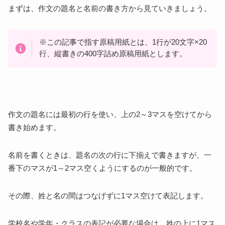
まずは、作文の題名と名前の書き方から見ていきましょう。
数字・アルファベットの書き方
気を付けたいポイント
文体を揃える
※この記事で指す原稿用紙とは、1行が20文字×20
一文の長さに注意
行、縦書きの400字詰め原稿用紙とします。
原稿用紙の書き方をマスターして作文をレベルアッ
プ！
作文の題名には最初の行を使い、上の2～3マスを空けてから
書き始めます。
名前を書くときは、題名の次の行に下揃えで書きますが、一
番下のマスが1～2マス空くようにするのが一般的です。
その際、姓と名の間はつなげずに1マス空けて表記します。
学校名や学年・クラスの表記が必要な場合は、姓の上に1マス