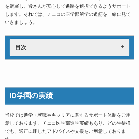
を網羅し、皆さんが安心して進路を選択できるようサポート
します。それでは、チェコの医学部留学の道筋を一緒に見て
いきましょう。
目次
ID学園の実績
チェコの医学部の魅力
高品質な教育と国際的な評価
ID学園の実績
英語での学習環境
学費と生活費
チェコの主要な医学部
当校では進学・就職やキャリアに関するサポート体制をご用
意しております。チェコ医学部進学実績もあり、どの生徒様
カレル大学医学部
でも、適正に即したアドバイスや支援をご用意しておりま
マサリク大学医学部