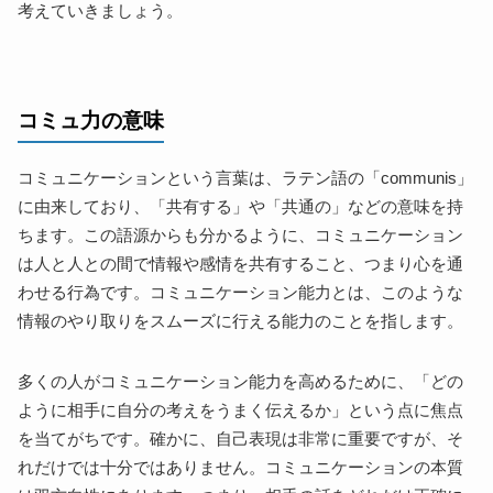
考えていきましょう。
言語化能力
相手の話を聞く能力
非言語で伝える能力
非言語なサインを感じ取る能力
コミュ力の意味
高校生がコミュ力を上げるための３STEP
マインドセットする
コミュニケーションという言葉は、ラテン語の「communis」
①人をすぐに嫌いにならない
に由来しており、「共有する」や「共通の」などの意味を持
②コミュニケーションが得意な人を観察する
ちます。この語源からも分かるように、コミュニケーション
③外見を整えて自信を持つ
は人と人との間で情報や感情を共有すること、つまり心を通
明るく振る舞う
わせる行為です。コミュニケーション能力とは、このような
①明るく元気な挨拶を心がける
情報のやり取りをスムーズに行える能力のことを指します。
②相手の目を見て話す
多くの人がコミュニケーション能力を高めるために、「どの
③自然な笑顔で接する
ように相手に自分の考えをうまく伝えるか」という点に焦点
④自然なジェスチャーを取り入れる
を当てがちです。確かに、自己表現は非常に重要ですが、そ
⑤はっきりとした話し方をする
れだけでは十分ではありません。コミュニケーションの本質
練習し、慣れる