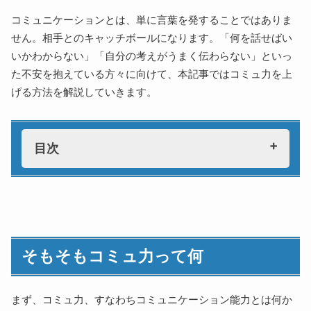
コミュニケーションとは、単に言葉を発することではありま
せん。相手とのキャッチボールになります。「何を話せばい
いかわからない」「自分の考えがうまく伝わらない」といっ
た不安を抱えている方々に向けて、本記事ではコミュ力を上
げる方法を解説していきます。
目次
そもそもコミュ力って何
コミュ力の意味
コミュ力の必要性
そもそもコミュ力って何
高校生がコミュ力を上げる際に重要な考え方
ピンポンルール
言語と非言語
まず、コミュ力、すなわちコミュニケーション能力とは何か