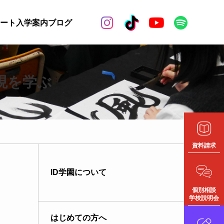


ート
入学案内
ブログ
現を学ぶ
資料請求
ID学園について
個別相談
学校説明会
はじめての方へ