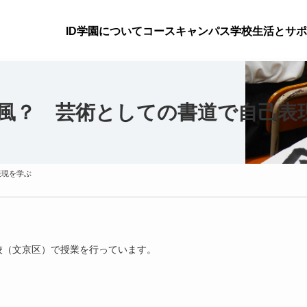
ID学園について
コース
キャンパス
学校生活とサポ
風？ 芸術としての書道で自己表
表現を学ぶ
校（文京区）で授業を行っています。