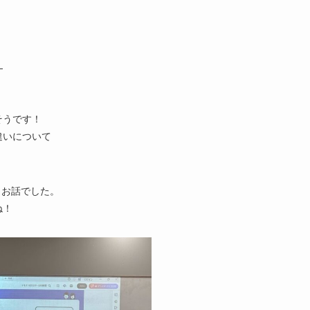
、
そうです！
違いについて
うお話でした。
ね！