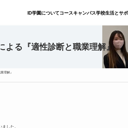
ID学園について
コース
キャンパス
学校生活とサポ
による『適性診断と職業理解』
職業理解』
いました。