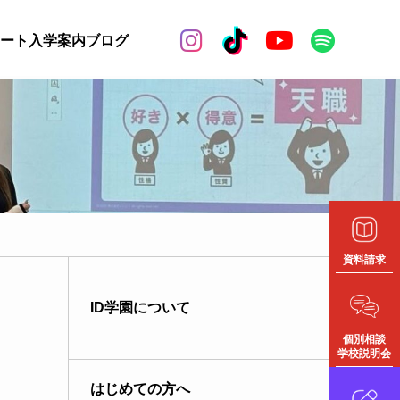


ート
入学案内
ブログ
資料請求
ID学園について
個別相談
学校説明会
はじめての方へ