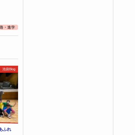
路・進学
池袋Blog
あふれ