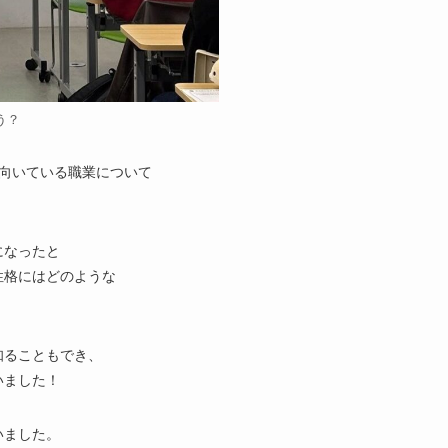
う？
向いている職業について
になったと
性格にはどのような
知ることもでき、
いました！
いました。