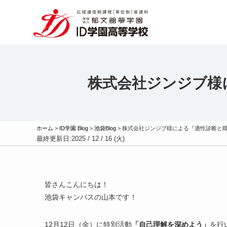
株式会社ジンジブ様
ホーム
>
ID学園 Blog
>
池袋Blog
>
株式会社ジンジブ様による『適性診断と
最終更新日:
2025 / 12 / 16 (火)
皆さんこんにちは！
池袋キャンパスの山本です！
12月12日（金）に特別活動
「自己理解を深めよう」
を行