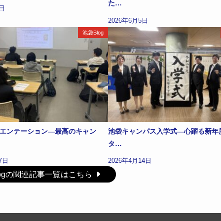
た…
3日
2026年6月5日
池袋Blog
エンテーション―最高のキャン
池袋キャンパス入学式—心躍る新年
タ…
7日
2026年4月14日
logの関連記事一覧はこちら