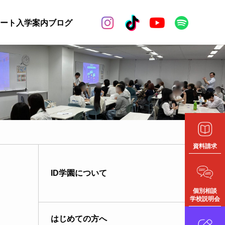


ート
入学案内
ブログ
資料請求
ID学園について
個別相談
学校説明会
はじめての方へ