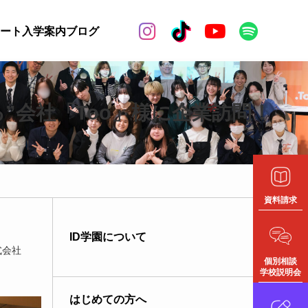


ート
入学案内
ブログ
”会社「Too」様に企業訪問！
資料請求
ID学園について
式会社
個別相談
学校説明会
はじめての方へ