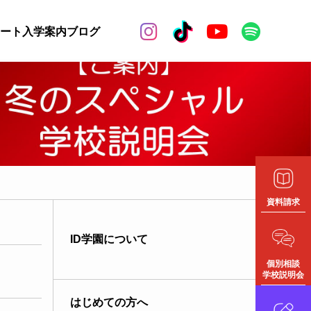


ート
入学案内
ブログ
資料請求
ID学園について
個別相談
学校説明会
はじめての方へ