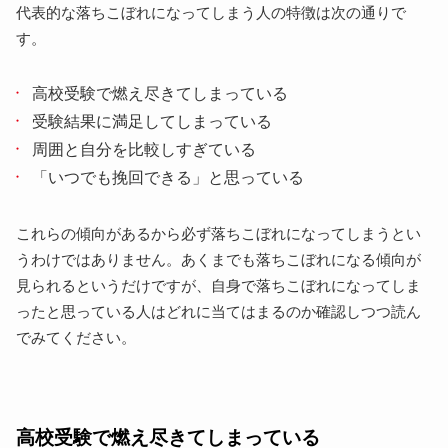
代表的な落ちこぼれになってしまう人の特徴は次の通りで
進学校で落ちこぼれた人が挽回する方法
す。
なぜ・いつ落ちこぼれてしまったのかを見つめ直す
今の授業に一点集中する
高校受験で燃え尽きてしまっている
長期休暇で総復習する
受験結果に満足してしまっている
進学校で落ちこぼれてしまうのは悪いことなのか？
周囲と自分を比較しすぎている
進学校で落ちこぼれてしまうと中退するしかないの
「いつでも挽回できる」と思っている
か？
挽回・大逆転をあきらめなければできる可能性があ
る
これらの傾向があるから必ず落ちこぼれになってしまうとい
偏差値を下げてでも大学には合格できる
うわけではありません。あくまでも落ちこぼれになる傾向が
見られるというだけですが、自身で落ちこぼれになってしま
まずは食らいつくことが重要
ったと思っている人はどれに当てはまるのか確認しつつ読ん
進学校で落ちこぼれて高校に行きにくくなったら取る
でみてください。
方法
塾や家庭教師で勉強する
通信制高校へ転入する
まとめ
高校受験で燃え尽きてしまっている