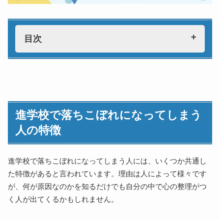
目次
進学校で落ちこぼれになってしまう人の特徴
高校受験で燃え尽きてしまっている
受験結果に満足してしまっている
進学校で落ちこぼれになってしまう
周囲と自分を比較しすぎている
人の特徴
遊びや部活動に熱中してしまっている
「いつでも挽回できる」と思っている
進学校で落ちこぼれになってしまった人の末路
進学校で落ちこぼれになってしまう人には、いくつか共通し
留年を繰り返す
た特徴があると言われています。理由は人によって様々です
浪人を繰り返す
が、何が原因なのかを知るだけでも自分の中で心の整理がつ
く人が出てくるかもしれません。
不登校になる
中退する