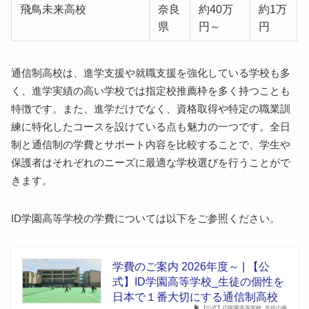
飛鳥未来高校
奈良
約40万
約1万
県
円～
円
通信制高校は、進学支援や就職支援を強化している学校も多
く、進学実績の高い学校では指定校推薦枠を多く持つことも
特徴です。また、進学だけでなく、資格取得や特定の職業訓
練に特化したコースを設けている点も魅力の一つです。全日
制と通信制の学費とサポート内容を比較することで、学生や
保護者はそれぞれのニーズに最適な学校選びを行うことがで
きます。
ID学園高等学校の学費については以下をご参照ください。
学費のご案内 2026年度～ | 【公
式】ID学園高等学校_生徒の個性を
日本で１番大切にする通信制高校
【公式】ID学園高等学校_生徒の個…