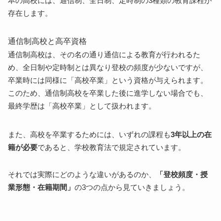
本の高校には、通信制、全日制、定時制の3種類の教育課程が
課外活動
存在します。
進学実績
学費
通信制高校と高卒資格
全日制高校
通信制高校は、その名の通り通信による教育が行われるた
通信制高校の選び方
め、全日制や定時制とは異なり登校の頻度が少ないですが、
ポイント①：学費
卒業時には同様に「高校卒業」という資格が与えられます。
ポイント②：コース内容
このため、通信制高校を卒業した後に進学しない場合でも、
ポイント③：登校頻度
最終学歴は「高校卒業」として扱われます。
ポイント④：学習サポートの有無
ポイント⑤：通学範囲
また、高校を卒業するためには、いずれの課程も
3年以上の在
まとめ
籍が必要
であると、学校教育法で規定されています。
それでは実際にどのような違いがあるのか、
「登校頻度・授
業形態・在籍期間」
の3つの点から見ていきましょう。