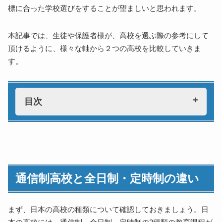
標に合った学校選びをすることが望ましいと思われます。
本記事では、生徒や保護者様が、高校を選ぶ際の参考にして
頂けるように、様々な軸から２つの高校を比較していきま
す。
目次
通信制高校と全日制・定時制の違い
登校頻度
授業形態
通信制高校と全日制・定時制の違い
在籍期間
高校を比較する方法
学習環境
まず、日本の高校の種類について確認しておきましょう。日