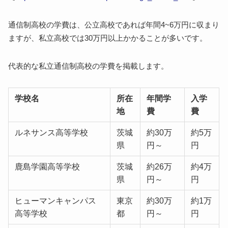
通信制高校の学費は、公立高校であれば年間4~6万円に収まり
ますが、私立高校では30万円以上かかることが多いです。
代表的な私立通信制高校の学費を掲載します。
学校名
所在
年間学
入学
地
費
費
ルネサンス高等学校
茨城
約30万
約5万
県
円～
円
鹿島学園高等学校
茨城
約26万
約4万
県
円～
円
ヒューマンキャンパス
東京
約30万
約1万
高等学校
都
円～
円