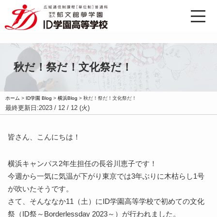
秋だ！祭だ！文化祭だ！
ホーム
>
ID学園 Blog
>
横浜Blog
>
秋だ！祭だ！文化祭だ！
最終更新日:
2023 / 12 / 12 (火)
皆さん、こんにちは！
横浜キャンパス2年生担任の長谷川恵子です！
今週から一気に気温が下がり東京では3年ぶりに木枯らし1号
が吹いたそうです。
さて、そんななか11（土）にID学園高等学校で初めての文化
祭（ID祭～Borderlessday 2023～）が行われました。