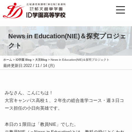
News in Education(NIE)＆探究プロジェ
クト
ホーム
>
ID学園 Blog
>
大宮Blog
>
News in Education(NIE)＆探究プロジェクト
最終更新日:
2022 / 11 / 14 (月)
みなさん、こんにちは！
大宮キャンパス高校１、２年生の総合進学コース・週３日コ
ース担任の小日向英雄です。
本日の１限目は「教員NIE」でした。
※教員NIE（＝News in Education)とは、教科の枠にとらわれ