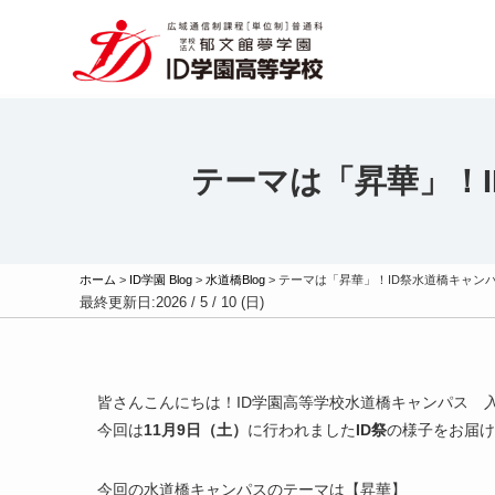
テーマは「昇華」！
ホーム
>
ID学園 Blog
>
水道橋Blog
>
テーマは「昇華」！ID祭水道橋キャン
最終更新日:
2026 / 5 / 10 (日)
皆さんこんにちは！ID学園高等学校水道橋キャンパス 
今回は
11月9日（土）
に行われました
ID祭
の様子をお届け
今回の水道橋キャンパスのテーマは【昇華】