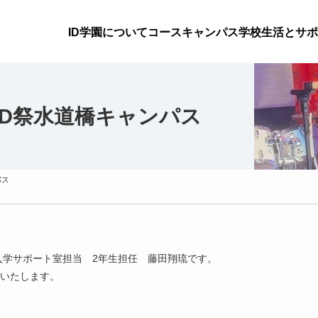
ID学園について
コース
キャンパス
学校生活とサポ
ID祭水道橋キャンパス
パス
入学サポート室担当 2年生担任 藤田翔琉です。
いたします。