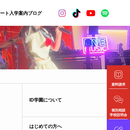


ート
入学案内
ブログ
資料請求
ID学園について
個別相談
学校説明会
はじめての方へ