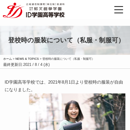
登校時の服装について（私服・制服可）
ホーム
>
NEWS & TOPICS
>
登校時の服装について（私服・制服可）
最終更新日:
2021 / 8 / 4 (水)
ID
学園高等学校では、
2021
年
8
月
1
日より登校時の服装が自由
になりました。