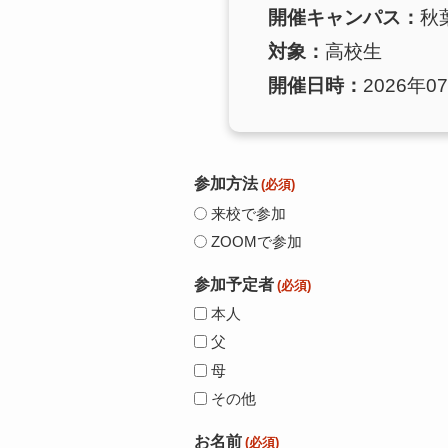
開催キャンパス：
秋
対象：
高校生
開催日時：
2026年07
参加方法
(必須)
来校で参加
ZOOMで参加
参加予定者
(必須)
本人
父
母
その他
お名前
(必須)