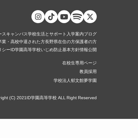
ース
キャンパス
学校生活とサポート
入学案内
ブログ
卒業・高校中退された方
長野県在住の方
保護者の方
リシー
ID学園高等学校いじめ防止基本方針
情報公開
在校生専用ページ
教員採用
学校法人郁文館夢学園
right (C) 2021ID学園高等学校 ALL Right Reserved