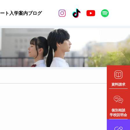


ート
入学案内
ブログ
資料請求
個別相談
学校説明会