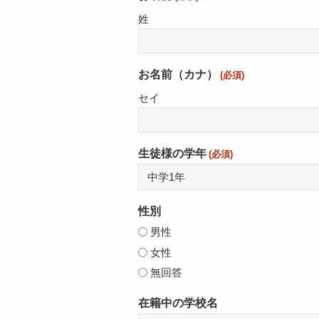
姓
お名前（カナ）
(必須)
セイ
生徒様の学年
(必須)
性別
男性
女性
無回答
在籍中の学校名