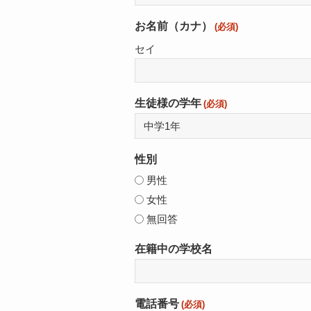
お名前（カナ）
(必須)
セイ
生徒様の学年
(必須)
性別
男性
女性
無回答
在籍中の学校名
電話番号
(必須)