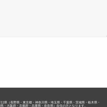
府11県（長野県・東京都・神奈川県・埼玉県・千葉県・茨城県・栃木県・
岡県・大阪府・京都府・兵庫県・奈良県）在住の方となります。