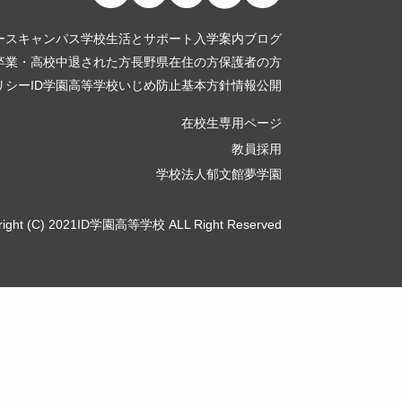
ース
キャンパス
学校生活とサポート
入学案内
ブログ
卒業・高校中退された方
長野県在住の方
保護者の方
リシー
ID学園高等学校いじめ防止基本方針
情報公開
在校生専用ページ
教員採用
学校法人郁文館夢学園
right (C) 2021ID学園高等学校 ALL Right Reserved