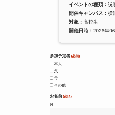
イベントの種類：
説
開催キャンパス：
横
対象：
高校生
開催日時：
2026年06
参加予定者
(必須)
本人
父
母
その他
お名前
(必須)
姓