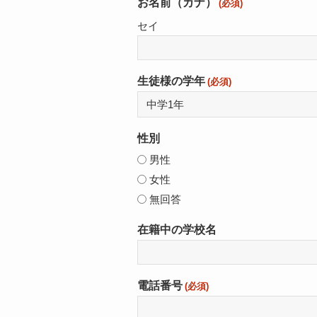
お名前（カナ）
(必須)
セイ
生徒様の学年
(必須)
性別
男性
女性
無回答
在籍中の学校名
電話番号
(必須)