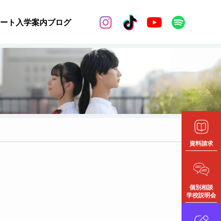


ート
入学案内
ブログ
資料請求
個別相談
学校説明会