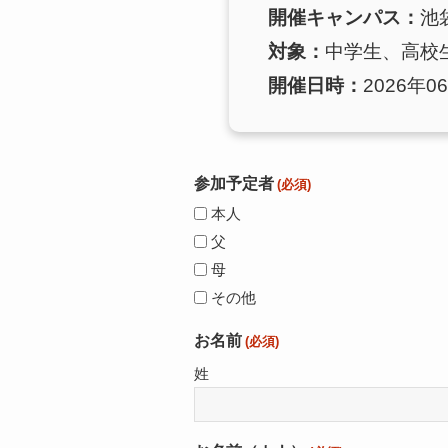
開催キャンパス：
池
対象：
中学生、高校
開催日時：
2026年06
参加予定者
(必須)
本人
父
母
その他
お名前
(必須)
姓