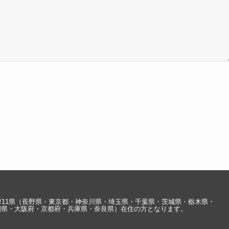
府11県（長野県・東京都・神奈川県・埼玉県・千葉県・茨城県・栃木県・
岡県・大阪府・京都府・兵庫県・奈良県）在住の方となります。