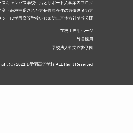
ース
キャンパス
学校生活とサポート
入学案内
ブログ
卒業・高校中退された方
長野県在住の方
保護者の方
リシー
ID学園高等学校いじめ防止基本方針
情報公開
在校生専用ページ
教員採用
学校法人郁文館夢学園
right (C) 2021ID学園高等学校 ALL Right Reserved