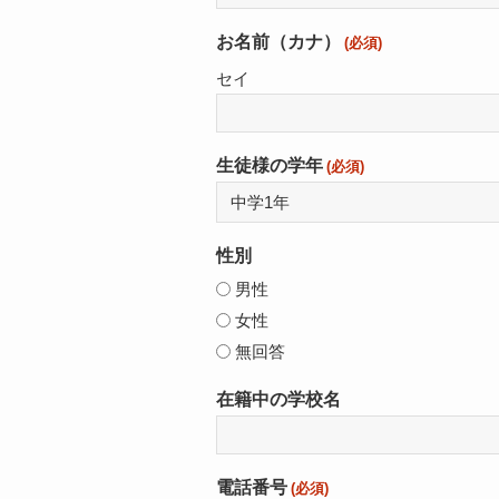
お名前（カナ）
(必須)
セイ
生徒様の学年
(必須)
性別
男性
女性
無回答
在籍中の学校名
電話番号
(必須)