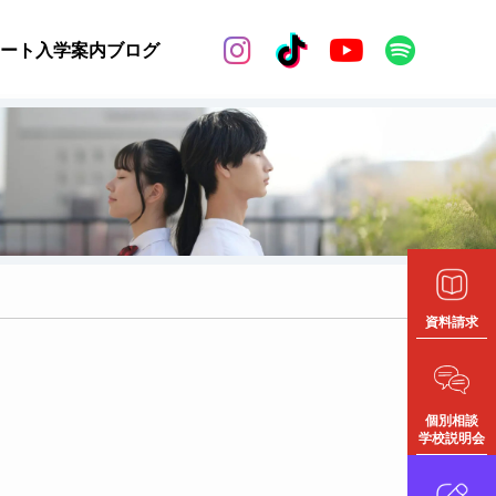


ート
入学案内
ブログ
資料請求
個別相談
学校説明会