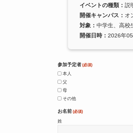
イベントの種類：
説
開催キャンパス：
オ
対象：
中学生、高校
開催日時：
2026年05
参加予定者
(必須)
本人
父
母
その他
お名前
(必須)
姓