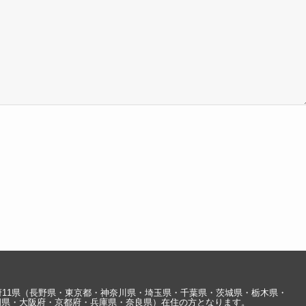
府11県（長野県・東京都・神奈川県・埼玉県・千葉県・茨城県・栃木県・
岡県・大阪府・京都府・兵庫県・奈良県）在住の方となります。