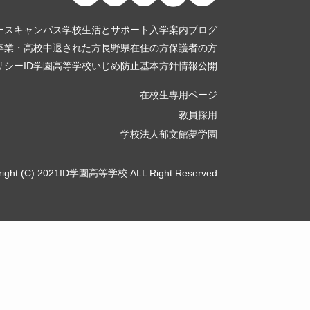
ース
キャンパス
学校生活とサポート
入学案内
ブログ
卒業・高校中退された方
長野県在住の方
保護者の方
リシー
ID学園高等学校いじめ防止基本方針
情報公開
在校生専用ページ
教員採用
学校法人郁文館夢学園
right (C) 2021ID学園高等学校 ALL Right Reserved