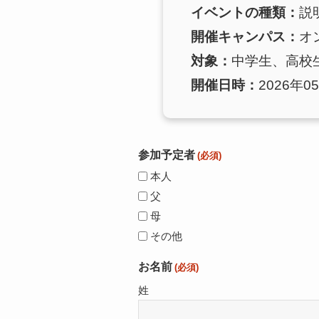
イベントの種類：
説
開催キャンパス：
オ
対象：
中学生、高校
開催日時：
2026年05
参加予定者
(必須)
本人
父
母
その他
お名前
(必須)
姓