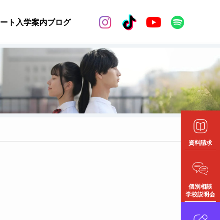


ート
入学案内
ブログ
資料請求
個別相談
学校説明会