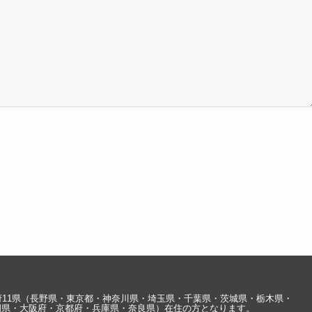
府11県（長野県・東京都・神奈川県・埼玉県・千葉県・茨城県・栃木県・
岡県・大阪府・京都府・兵庫県・奈良県）在住の方となります。