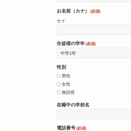
お名前（カナ）
(必須)
セイ
生徒様の学年
(必須)
性別
男性
女性
無回答
在籍中の学校名
電話番号
(必須)