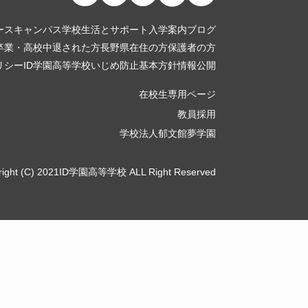
ース
キャンパス
学校生活とサポート
入学案内
ブログ
卒業・高校中退された方
長野県在住の方
保護者の方
リシー
ID学園高等学校いじめ防止基本方針
情報公開
在校生専用ページ
教員採用
学校法人郁文館夢学園
right (C) 2021ID学園高等学校 ALL Right Reserved