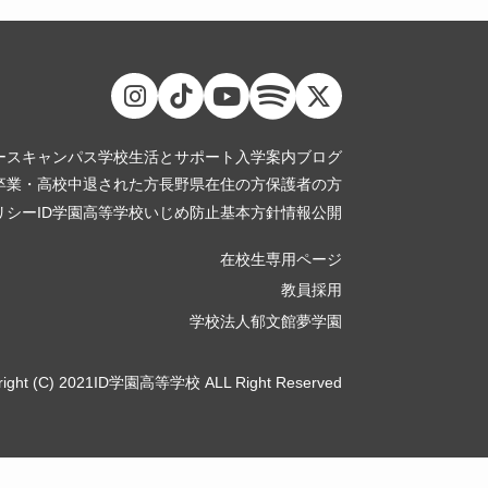
ース
キャンパス
学校生活とサポート
入学案内
ブログ
卒業・高校中退された方
長野県在住の方
保護者の方
リシー
ID学園高等学校いじめ防止基本方針
情報公開
在校生専用ページ
教員採用
学校法人郁文館夢学園
right (C) 2021ID学園高等学校 ALL Right Reserved