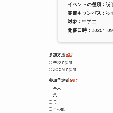
イベントの種類：
説
開催キャンパス：
秋
対象：
中学生
開催日時：
2025年09
参加方法
(必須)
来校で参加
ZOOMで参加
参加予定者
(必須)
本人
父
母
その他