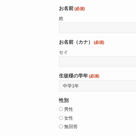
お名前
(必須)
姓
お名前（カナ）
(必須)
セイ
生徒様の学年
(必須)
性別
男性
女性
無回答