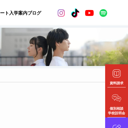


ート
入学案内
ブログ
資料請求
個別相談
学校説明会